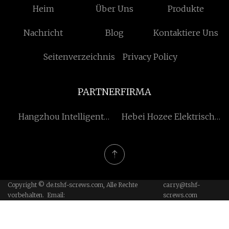
Heim
Über Uns
Produkte
Nachricht
Blog
Kontaktiere Uns
Seitenverzeichnis
Privacy Policy
PARTNERFIRMA
Hangzhou Intelligent
Hebei Hozee Elektrisch
Technologie Co., Ltd.
Co., Ltd
Copyright © de.tshf-screws.com, Alle Rechte
carry@tshf-
vorbehalten. Email:
screws.com