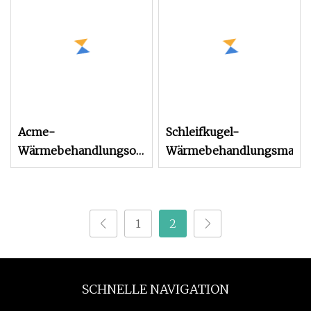
Abschreckofen Preis
Acme-
Schleifkugel-
Wärmebehandlungsofen,
Wärmebehandlungsmasch
Lötofen, Hochvakuum-
Aluminium-Lötofen,
Abschreckofen
1
2
SCHNELLE NAVIGATION