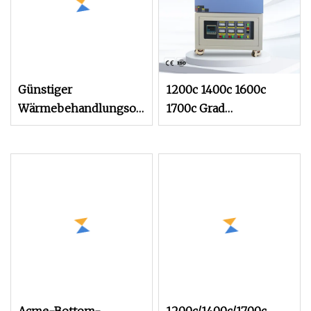
Günstiger
1200c 1400c 1600c
Wärmebehandlungsofen
1700c Grad
für Schrauben
Hochtemperatur-
Laborkeramikofen
Preis Elektrokammer-
Muffelofen für die
Wärmebehandlung