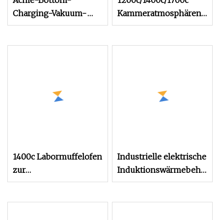
Acme-Bottom-
1200c/1400c/1700c
Charging-Vakuum-
Kammeratmosphären-
Gasabschreckofen,
Vakuumofen für
vertikale Gashärtung,
industrielles
Wärmebehandlungsofen,
Wärmebehandlungslabor
Hersteller von
Wärmebehandlungsöfen,
Gashärteofen
1400c Labormuffelofen
Industrielle elektrische
zur
Induktionswärmebehandl
Wärmebehandlung,
Horizontaler 100 kg
Schmelzofen
Hochdruck-Lufthärte-
Vakuumgas-