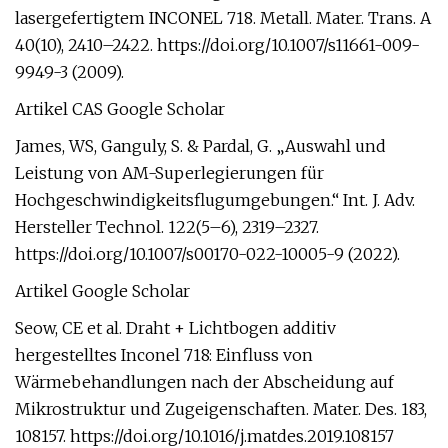
lasergefertigtem INCONEL 718. Metall. Mater. Trans. A
40(10), 2410–2422. https://doi.org/10.1007/s11661-009-
9949-3 (2009).
Artikel CAS Google Scholar
James, WS, Ganguly, S. & Pardal, G. „Auswahl und
Leistung von AM-Superlegierungen für
Hochgeschwindigkeitsflugumgebungen.“ Int. J. Adv.
Hersteller Technol. 122(5–6), 2319–2327.
https://doi.org/10.1007/s00170-022-10005-9 (2022).
Artikel Google Scholar
Seow, CE et al. Draht + Lichtbogen additiv
hergestelltes Inconel 718: Einfluss von
Wärmebehandlungen nach der Abscheidung auf
Mikrostruktur und Zugeigenschaften. Mater. Des. 183,
108157. https://doi.org/10.1016/j.matdes.2019.108157